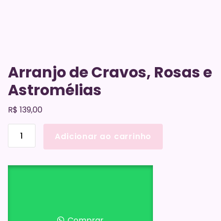
Arranjo de Cravos, Rosas e
Astromélias
R$
139,00
Arranjo
Adicionar ao carrinho
de
Cravos,
Rosas
e
Astromélias
quantidade
Comprar