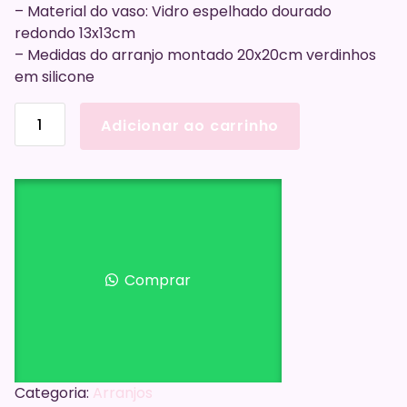
– Material do vaso: Vidro espelhado dourado
redondo 13x13cm
– Medidas do arranjo montado 20x20cm verdinhos
em silicone
Arranjo
Adicionar ao carrinho
De
Flores
Verdinhos
No
Vaso
De
Vidro
Comprar
Espelhado
quantidade
Categoria:
Arranjos