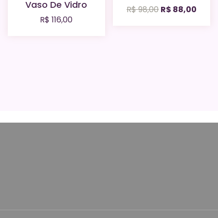
Vaso De Vidro
O
O
R$
98,00
R$
88,00
R$
116,00
preço
preç
original
atual
era:
é:
R$ 98,00.
R$ 88