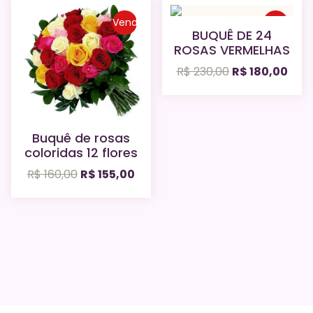
Venda
Venda
BUQUÊ DE 24
ROSAS VERMELHAS
O
O
R$
230,00
R$
180,00
preço
pre
original
atua
era:
é:
Buquê de rosas
R$ 230,00.
R$ 1
coloridas 12 flores
O
O
R$
160,00
R$
155,00
preço
preço
original
atual
era:
é:
R$ 160,00.
R$ 155,00.