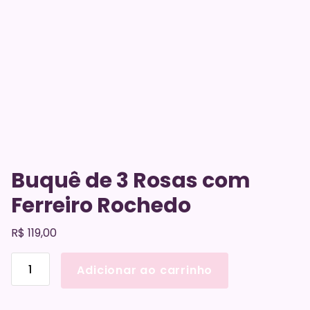
Buquê de 3 Rosas com
Ferreiro Rochedo
R$
119,00
Buquê
Adicionar ao carrinho
de
3
Rosas