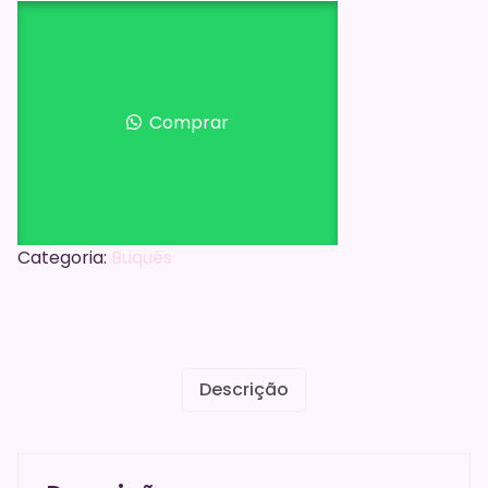
com
Ferreiro
Rochedo
quantidade
Comprar
Categoria:
Buquês
Descrição