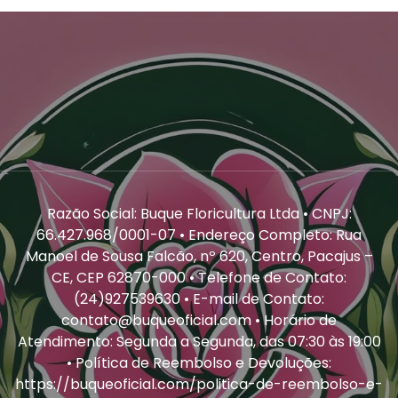
Razão Social: Buque Floricultura Ltda • CNPJ:
66.427.968/0001-07 • Endereço Completo: Rua
Manoel de Sousa Falcão, nº 620, Centro, Pacajus –
CE, CEP 62870-000 • Telefone de Contato:
(24)927539630 • E-mail de Contato:
contato@buqueoficial.com • Horário de
Atendimento: Segunda a Segunda, das 07:30 às 19:00
• Política de Reembolso e Devoluções:
https://buqueoficial.com/politica-de-reembolso-e-