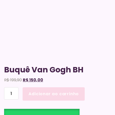
Buquê Van Gogh BH
O
O
R$
199,90
R$
150,00
preço
preço
Buquê
original
atual
Adicionar ao carrinho
Van
era:
é:
Gogh
R$ 199,90.
R$ 150,00.
BH
quantidade