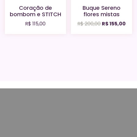
Venda
Coração de
Buque Sereno
bombom e STITCH
flores mistas
O
O
R$
115,00
R$
200,00
R$
155,00
preço
preç
original
atua
era:
é:
R$ 200,00.
R$ 15