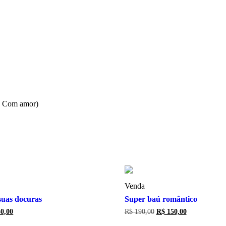
o, Com amor)
Venda
 suas docuras
Super baú romântico
O
O
O
0,00
R$
190,00
R$
150,00
preço
preço
preço