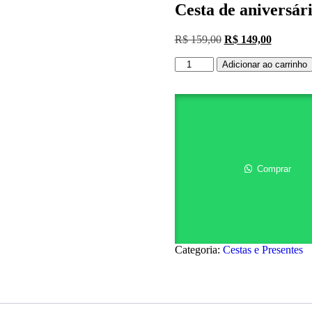
Cesta de aniversár
O
O
R$
159,00
R$
149,00
preço
preço
Cesta
original
atual
Adicionar ao carrinho
de
era:
é:
aniversário
R$ 159,00.
R$ 149,0
com
rosas
e
chocolates
quantidade
Comprar
Categoria:
Cestas e Presentes