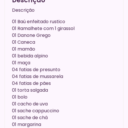
Descrição
Descrição
01 Baú enfeitado rustico
01 Ramalhete com 1 girassol
01 Danone Grego
01 Caneca
01 mamão
01 bebida alpino
01 maça
04 fatias de presunto
04 fatias de mussarela
04 fatias de pães
01 torta salgada
01 bolo
01 cacho de uva
01 sache cappuccino
01 sache de chá
01 margarina