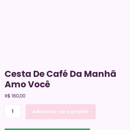
Cesta De Café Da Manhã
Amo Você
R$
180,00
Cesta
Adicionar ao carrinho
De
Café
Da