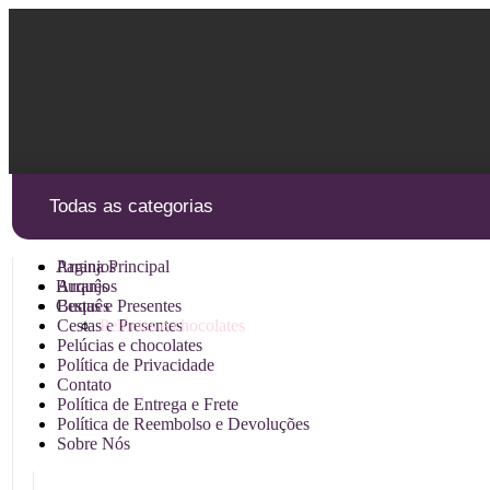
Pular
para
o
conteúdo
Todas as categorias
Arranjos
Pagina Principal
Buquês
Arranjos
Cestas e Presentes
Buquês
Cestas e Presentes
Pelúcias e chocolates
Pelúcias e chocolates
Política de Privacidade
Contato
Política de Entrega e Frete
Política de Reembolso e Devoluções
Sobre Nós