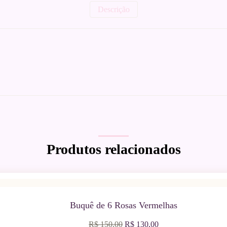
Descrição
Produtos relacionados
Buquê de 6 Rosas Vermelhas
O
O
R$
150,00
R$
130,00