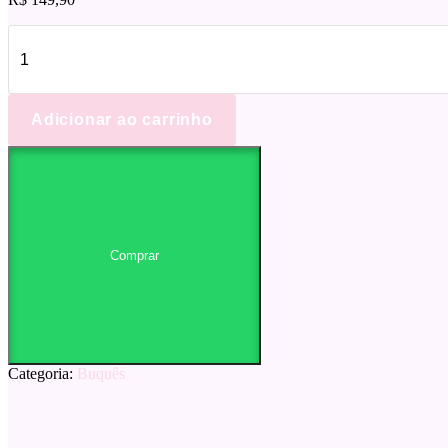
Girassol
Black
quantidade
Adicionar ao carrinho
Comprar
Categoria:
Buquês