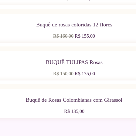
preço
preço
original
atual
era:
é:
R$ 150,00.
R$ 130,00.
Buquê de rosas coloridas 12 flores
O
O
R$
160,00
R$
155,00
preço
preço
original
atual
era:
é:
R$ 160,00.
R$ 155,00.
BUQUÊ TULIPAS Rosas
O
O
R$
150,00
R$
135,00
preço
preço
original
atual
era:
é:
R$ 150,00.
R$ 135,00.
Buquê de Rosas Colombianas com Girassol
R$
135,00