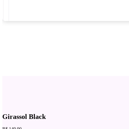
Girassol Black
R$
149,90